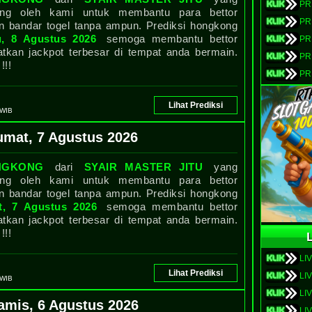
PR
sung oleh kami untuk membantu para bettor
PR
 bandar togel tanpa ampun. Prediksi hongkong
u, 8 Agustus 2026
semoga membantu bettor
PR
tkan jackpot terbesar di tempat anda bermain.
PR
!!!
PR
Lihat Prediksi
 WIB
umat, 7 Agustus 2026
NGKONG
dari
SYAIR MASTER JITU
yang
sung oleh kami untuk membantu para bettor
 bandar togel tanpa ampun. Prediksi hongkong
t, 7 Agustus 2026
semoga membantu bettor
tkan jackpot terbesar di tempat anda bermain.
!!!
LI
Lihat Prediksi
LI
 WIB
LI
amis, 6 Agustus 2026
LI