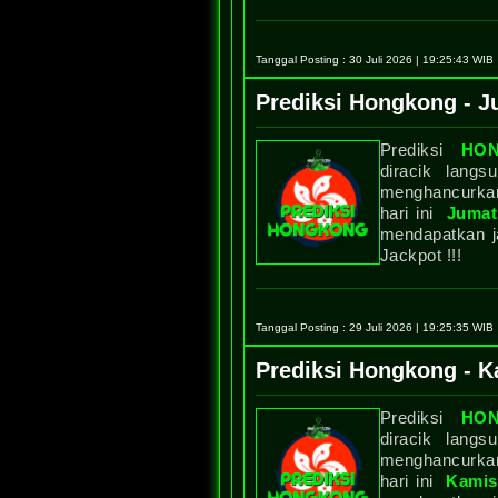
Tanggal Posting :
30 Juli 2026 | 19:25:43 WIB
Prediksi
Hongkong
-
J
Prediksi
HO
diracik lang
menghancurkan
hari ini
Jumat
mendapatkan j
Jackpot !!!
Tanggal Posting :
29 Juli 2026 | 19:25:35 WIB
Prediksi
Hongkong
-
K
Prediksi
HO
diracik lang
menghancurkan
hari ini
Kamis