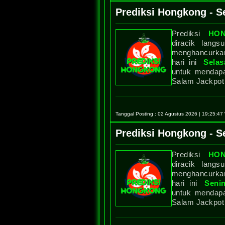
Prediksi
Hongkong
-
S
Prediksi
HO
diracik lang
menghancurkan
hari ini
Selas
untuk mendapa
Salam Jackpot 
Tanggal Posting :
02 Agustus 2026 | 19:25:47
Prediksi
Hongkong
-
S
Prediksi
HO
diracik lang
menghancurkan
hari ini
Seni
untuk mendapa
Salam Jackpot 