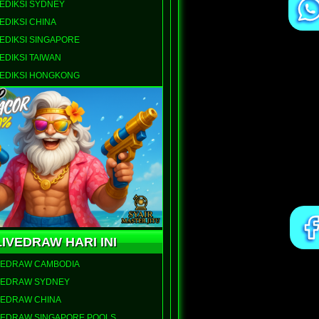
EDIKSI SYDNEY
EDIKSI CHINA
EDIKSI SINGAPORE
EDIKSI TAIWAN
EDIKSI HONGKONG
LIVEDRAW HARI INI
VEDRAW CAMBODIA
VEDRAW SYDNEY
VEDRAW CHINA
VEDRAW SINGAPORE POOLS