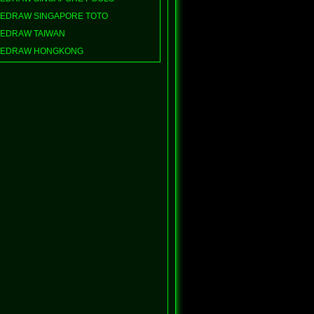
VEDRAW SINGAPORE TOTO
VEDRAW TAIWAN
VEDRAW HONGKONG