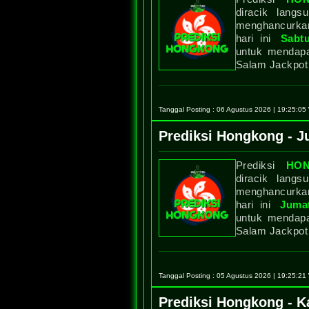
diracik lang
menghancurkan
hari ini
Sabt
untuk mendapa
Salam Jackpot 
Tanggal Posting :
06 Agustus 2026 | 19:25:05
Prediksi
Hongkong
-
J
Prediksi
HO
diracik lang
menghancurkan
hari ini
Juma
untuk mendapa
Salam Jackpot 
Tanggal Posting :
05 Agustus 2026 | 19:25:21
Prediksi
Hongkong
-
K