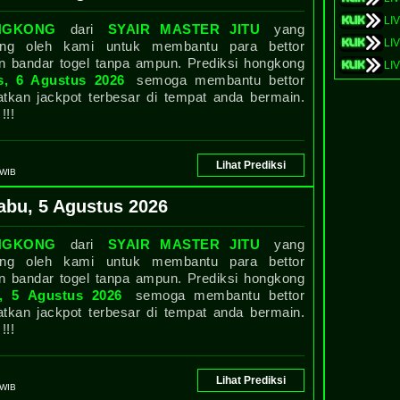
LI
NGKONG
dari
SYAIR MASTER JITU
yang
LI
sung oleh kami untuk membantu para bettor
 bandar togel tanpa ampun. Prediksi hongkong
LI
s, 6 Agustus 2026
semoga membantu bettor
tkan jackpot terbesar di tempat anda bermain.
!!!
Lihat Prediksi
 WIB
abu, 5 Agustus 2026
NGKONG
dari
SYAIR MASTER JITU
yang
sung oleh kami untuk membantu para bettor
 bandar togel tanpa ampun. Prediksi hongkong
, 5 Agustus 2026
semoga membantu bettor
tkan jackpot terbesar di tempat anda bermain.
!!!
Lihat Prediksi
 WIB